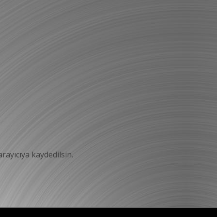
rayıcıya kaydedilsin.