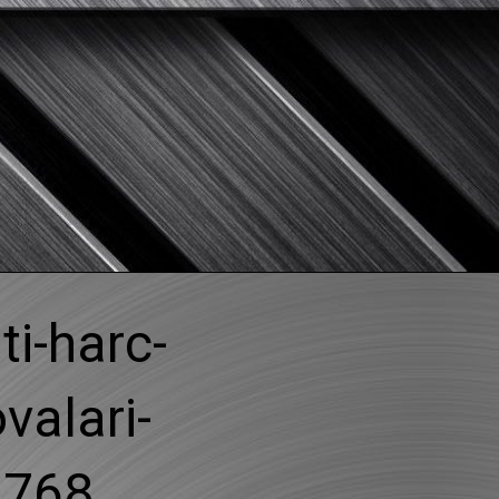
M
ti-harc-
valari-
×768