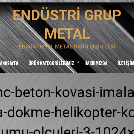
ENDÜSTRI GRUP
METAL
ENDÜSTRIYEL METAL ÜRÜN ÇEŞITLERI
ANASAYFA
ÜRÜN KATEGORILERIMIZ
HAKKIMIZDA
İLETIŞI
nc-beton-kovasi-imala
-dokme-helikopter-ko
tumu-olculeri-3-1024