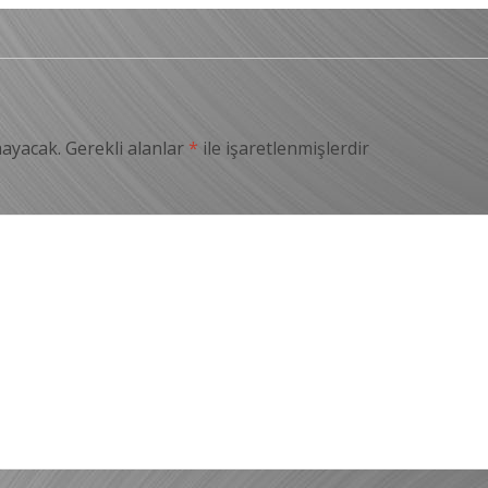
mayacak.
Gerekli alanlar
*
ile işaretlenmişlerdir