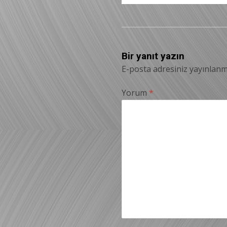
Bir yanıt yazın
E-posta adresiniz yayınlan
Yorum
*