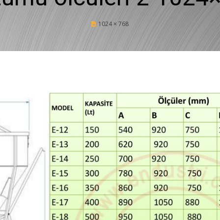
Posted
1024 × 768
2 Eylül 2020
on