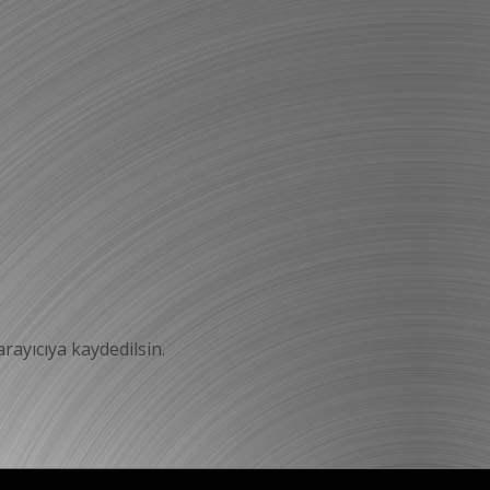
rayıcıya kaydedilsin.