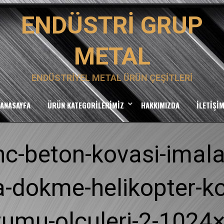
ENDÜSTRI GRUP
METAL
ENDÜSTRIYEL METAL ÜRÜN ÇEŞITLERI
ANASAYFA
ÜRÜN KATEGORILERIMIZ
HAKKIMIZDA
İLETIŞI
nc-beton-kovasi-imala
-dokme-helikopter-ko
tumu-olculeri-2-1024