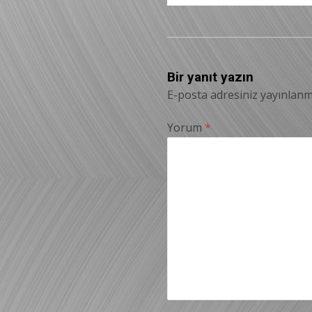
Bir yanıt yazın
E-posta adresiniz yayınlan
Yorum
*