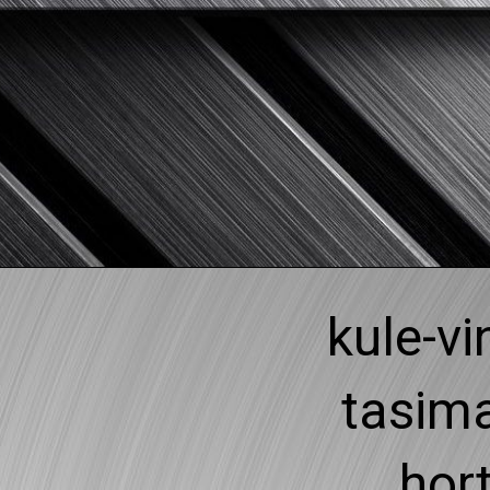
Skip
to
content
kule-vi
tasima
hor