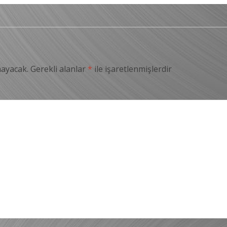
mayacak.
Gerekli alanlar
*
ile işaretlenmişlerdir