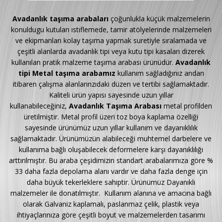
Avadanlık taşıma arabaları
çoğunlukla küçük malzemelerin
konuldugu kutuları ıstıflemede, tamir atölyelerinde malzemeleri
ve ekipmanları kolay taşıma yapmak suretiyle sıralamada ve
çeşitli alanlarda avadanlık tipi veya kutu tipi kasaları dizerek
kullanılan pratik malzeme taşıma arabası ürünüdür.
Avadanlık
tipi Metal taşıma arabamız
kullanım sağladığınız andan
itibaren çalışma alanlarınzıdaki düzen ve tertibi sağlamaktadır.
Kaliteli ürün yapısı sayesinde uzun yıllar
kullanabileceğiniz,
Avadanlık Taşıma Arabası
metal profilden
üretilmiştir. Metal profil üzeri toz boya kaplama özelliği
sayesinde ürünümüz uzun yıllar kullanım ve dayanıklılık
sağlamaktadır. Ürünümüzün alabileceği muhtemel darbelere ve
kullanıma bağlı oluşabilecek deformelere karşı dayanıklılığı
arttırılmıştır. Bu araba çeşidimizin standart arabalarımıza göre %
33 daha fazla depolama alanı vardır ve daha fazla denge için
daha büyük tekerleklere sahiptir. Ürünümüz Dayanıklı
malzemeler ile donatılmıştır. Kullanım alanına ve amacına bağlı
olarak Galvaniz kaplamalı, paslanmaz çelik, plastik veya
ihtiyaçlarınıza göre çeşitli boyut ve malzemelerden tasarımı