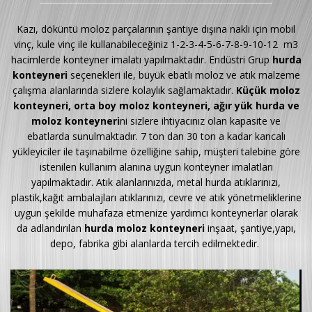
Kazı, döküntü moloz parçalarının şantiye dışına nakli için mobil
vinç, kule vinç ile kullanabileceğiniz 1-2-3-4-5-6-7-8-9-10-12 m3
hacimlerde konteyner imalatı yapılmaktadır. Endüstri Grup
hurda
konteyneri
seçenekleri ile, büyük ebatlı moloz ve atık malzeme
çalışma alanlarında sizlere kolaylık sağlamaktadır.
Küçük moloz
konteyneri, orta boy moloz konteyneri, ağır yük hurda ve
moloz konteyneri
ni sizlere ihtiyacınız olan kapasite ve
ebatlarda sunulmaktadır. 7 ton dan 30 ton a kadar kancalı
yükleyiciler ile taşınabilme özelliğine sahip, müşteri talebine göre
istenilen kullanım alanına uygun konteyner imalatları
yapılmaktadır. Atık alanlarınızda, metal hurda atıklarınızı,
plastik,kağıt ambalajları atıklarınızı, cevre ve atık yönetmeliklerine
uygun şekilde muhafaza etmenize yardımcı konteynerlar olarak
da adlandırılan
hurda moloz konteyneri
inşaat, şantiye,yapı,
depo, fabrika gibi alanlarda tercih edilmektedir.