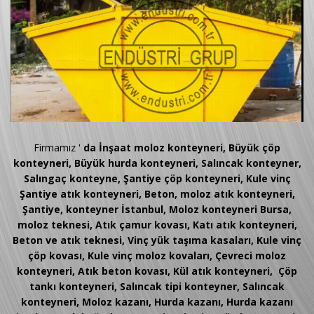
Firmamız '
da İnşaat moloz konteyneri, Büyük çöp
konteyneri, Büyük hurda konteyneri, Salıncak konteyner,
Salıngaç konteyne, Şantiye çöp konteyneri, Kule vinç
Şantiye atık konteyneri, Beton, moloz atık konteyneri,
Şantiye, konteyner İstanbul, Moloz konteyneri Bursa,
moloz teknesi, Atık çamur kovası, Katı atık konteyneri,
Beton ve atık teknesi, Vinç yük taşıma kasaları, Kule vinç
çöp kovası, Kule vinç moloz kovaları, Çevreci moloz
konteyneri, Atık beton kovası, Kül atık konteyneri, Çöp
tankı konteyneri, Salıncak tipi konteyner, Salıncak
konteyneri, Moloz kazanı, Hurda kazanı, Hurda kazanı