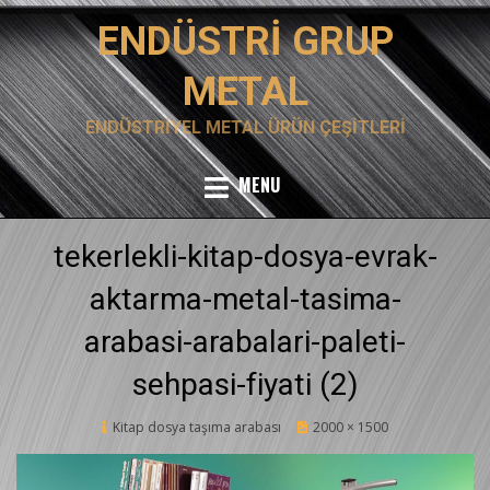
Skip
ENDÜSTRI GRUP
to
content
METAL
ENDÜSTRIYEL METAL ÜRÜN ÇEŞITLERI
MENU
tekerlekli-kitap-dosya-evrak-
aktarma-metal-tasima-
arabasi-arabalari-paleti-
sehpasi-fiyati (2)
Posted
Kitap dosya taşıma arabası
12 Şubat 2020
2000 × 1500
on