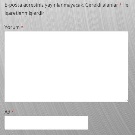
E-posta adresiniz yayınlanmayacak.
Gerekli alanlar
*
ile
işaretlenmişlerdir
Yorum
*
Ad
*