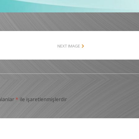
NEXT IMAGE
alanlar
*
ile işaretlenmişlerdir