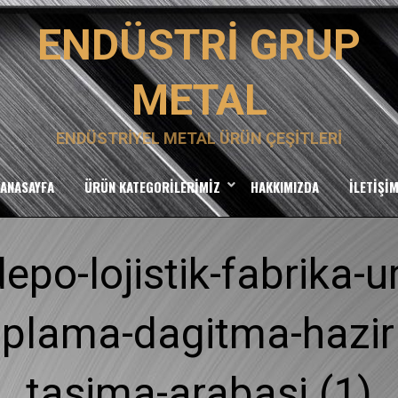
ENDÜSTRI GRUP
METAL
ENDÜSTRIYEL METAL ÜRÜN ÇEŞITLERI
ANASAYFA
ÜRÜN KATEGORILERIMIZ
HAKKIMIZDA
İLETIŞI
depo-lojistik-fabrika-u
plama-dagitma-hazir
tasima-arabasi (1)