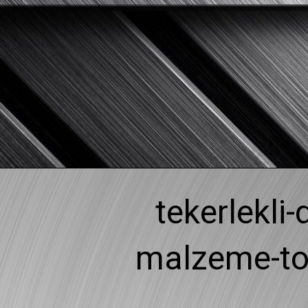
Skip
to
content
tekerlekli-
malzeme-to