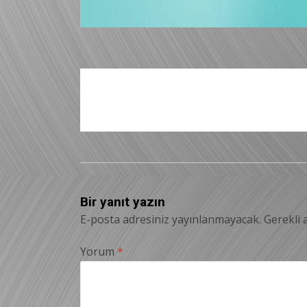
Bir yanıt yazın
E-posta adresiniz yayınlanmayacak.
Gerekli 
Yorum
*