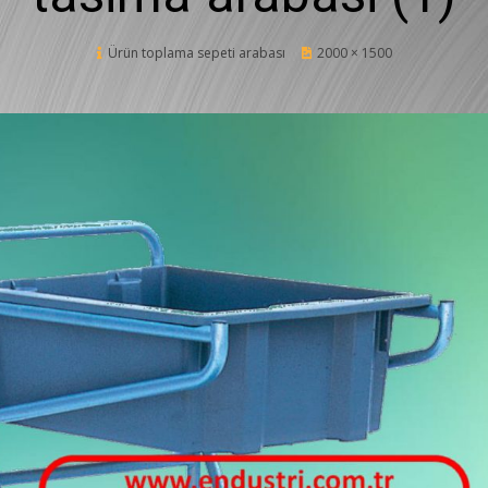
Posted
Ürün toplama sepeti arabası
12 Şubat 2020
2000 × 1500
on