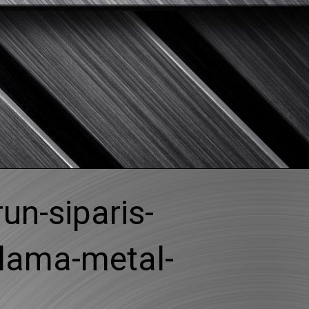
M
run-siparis-
lama-metal-