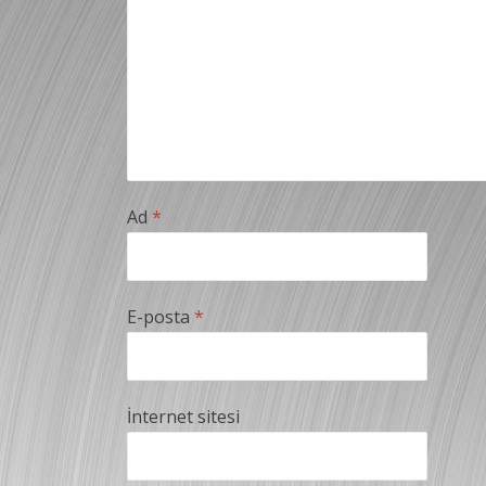
Ad
*
E-posta
*
İnternet sitesi