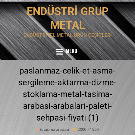
Skip
ENDÜSTRI GRUP
to
content
METAL
ENDÜSTRIYEL METAL ÜRÜN ÇEŞITLERI
MENU
paslanmaz-celik-et-asma-
sergileme-aktarma-dizme-
stoklama-metal-tasima-
arabasi-arabalari-paleti-
sehpasi-fiyati (1)
Posted
Et taşıma arabası
12 Şubat 2020
2000 × 1500
on