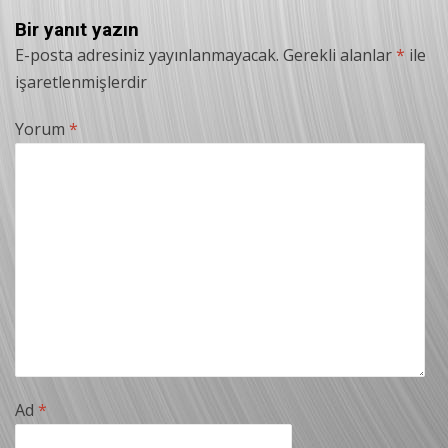
Bir yanıt yazın
E-posta adresiniz yayınlanmayacak.
Gerekli alanlar
*
ile
işaretlenmişlerdir
Yorum
*
Ad
*