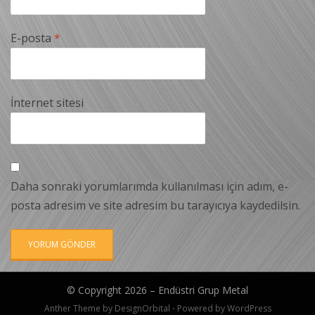
E-posta
*
İnternet sitesi
Daha sonraki yorumlarımda kullanılması için adım, e-
posta adresim ve site adresim bu tarayıcıya kaydedilsin.
© Copyright 2026 –
Endüstri Grup Metal
Anther Theme by
DesignOrbital
⋅
Powered by
WordPress