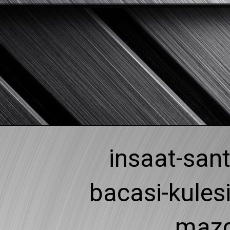
Skip
to
content
insaat-san
bacasi-kulesi
mazg