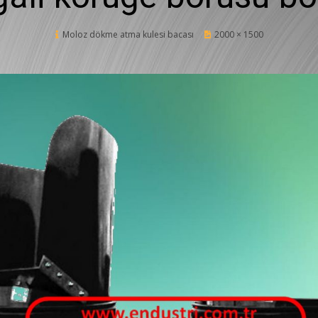
Posted
Moloz dökme atma kulesi bacası
12 Şubat 2020
2000 × 1500
on