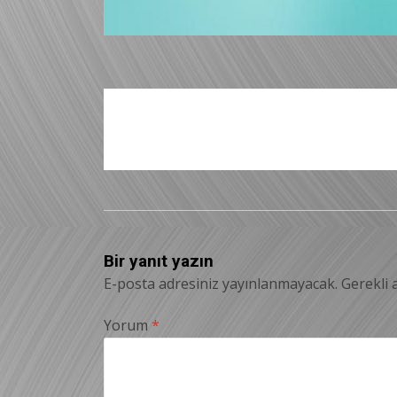
Bir yanıt yazın
E-posta adresiniz yayınlanmayacak.
Gerekli 
Yorum
*