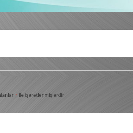
alanlar
*
ile işaretlenmişlerdir