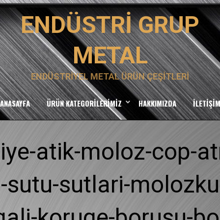
ENDÜSTRI GRUP
METAL
ENDÜSTRIYEL METAL ÜRÜN ÇEŞITLERI
ANASAYFA
ÜRÜN KATEGORILERIMIZ
HAKKIMIZDA
İLETIŞI
tiye-atik-moloz-cop-
-sutu-sutlari-molozkul
ali-koruge-borusu-bor