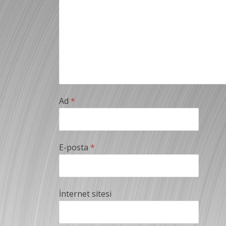
Ad
*
E-posta
*
İnternet sitesi