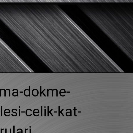
M
atma-dokme-
esi-celik-kat-
ulari