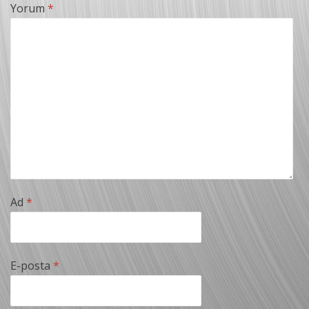
Yorum
*
Ad
*
E-posta
*