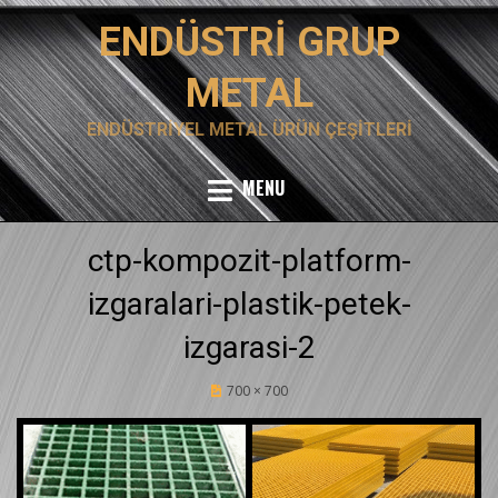
Skip
ENDÜSTRI GRUP
to
content
METAL
ENDÜSTRIYEL METAL ÜRÜN ÇEŞITLERI
MENU
ctp-kompozit-platform-
izgaralari-plastik-petek-
izgarasi-2
Posted
700 × 700
2 Eylül 2020
on