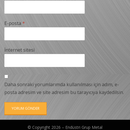
E-posta
*
İnternet sitesi
Daha sonraki yorumlarımda kullanılması için adım, e-
posta adresim ve site adresim bu tarayıcıya kaydedilsin.
© Copyright 2026 –
Endüstri Grup Metal