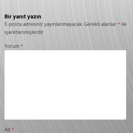
Bir yanıt yazın
E-posta adresiniz yayınlanmayacak.
Gerekli alanlar
*
ile
işaretlenmişlerdir
Yorum
*
Ad
*