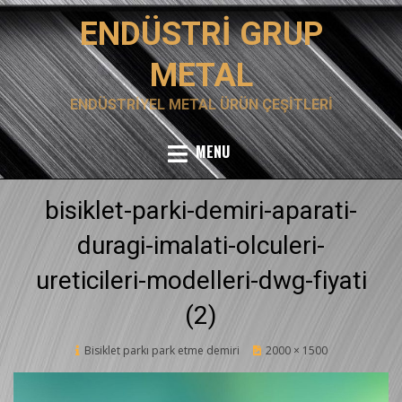
Skip
ENDÜSTRI GRUP
to
content
METAL
ENDÜSTRIYEL METAL ÜRÜN ÇEŞITLERI
MENU
bisiklet-parki-demiri-aparati-
duragi-imalati-olculeri-
ureticileri-modelleri-dwg-fiyati
(2)
Posted
Bisiklet parkı park etme demiri
12 Şubat 2020
2000 × 1500
on