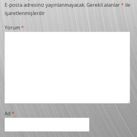
E-posta adresiniz yayınlanmayacak.
Gerekli alanlar
*
ile
işaretlenmişlerdir
Yorum
*
Ad
*