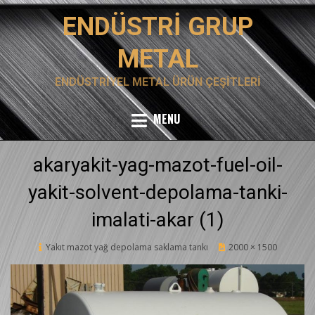
Skip
ENDÜSTRI GRUP
to
content
METAL
ENDÜSTRIYEL METAL ÜRÜN ÇEŞITLERI
MENU
akaryakit-yag-mazot-fuel-oil-
yakit-solvent-depolama-tanki-
imalati-akar (1)
Posted
Yakıt mazot yağ depolama saklama tankı
12 Şubat 2020
2000 × 1500
on