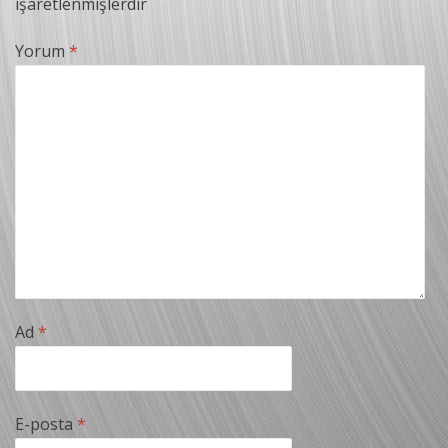
işaretlenmişlerdir
Yorum
*
Ad
*
E-posta
*