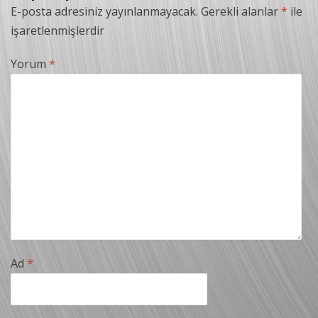
E-posta adresiniz yayınlanmayacak.
Gerekli alanlar
*
ile
işaretlenmişlerdir
Yorum
*
Ad
*