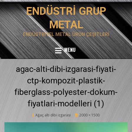
Skip
ENDÜSTRI GRUP
to
content
METAL
ENDÜSTRIYEL METAL ÜRÜN ÇEŞITLERI
MENU
agac-alti-dibi-izgarasi-fiyati-
ctp-kompozit-plastik-
fiberglass-polyester-dokum-
fiyatlari-modelleri (1)
Posted
Ağaç altı dibi ızgarası
12 Şubat 2020
2000 × 1500
on